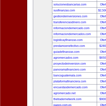
solucionesbancarias.com
Ofer
susfinanzas.com
$2,50
gestiondeinversiones.com
Ofer
transferenciasdinero.com
Ofer
informaciondemercado.com
Ofer
informaciondemercados.com
Ofer
logisticayfinanzas.com
Ofer
prestamoenefectivo.com
$280
guiadefinanzas.com
Ofer
agromercados.com
$650
proyectodeinversion.com
Ofer
panoramafinanciero.com
Ofer
bancoguatemala.com
Ofer
plataformafinanciera.com
Ofer
encuestasdemercado.com
Ofer
agromercado.net
Ofer
thetradernetwork.com
$900
pagos.com.es
Ofer