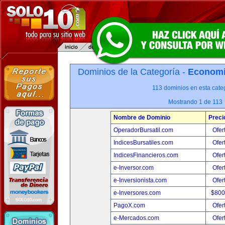
Dominios de la Categoría -
Economia
113 dominios en esta categ
Mostrando 1 de 113
Nombre de Dominio
Preci
OperadorBursatil.com
Ofer
IndicesBursatiles.com
Ofer
IndicesFinancieros.com
Ofer
e-Inversor.com
Ofer
e-Inversionista.com
Ofer
e-Inversores.com
$800
PagoX.com
Ofer
e-Mercados.com
Ofer