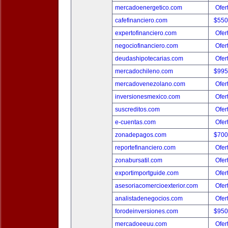
mercadoenergetico.com
Ofer
cafefinanciero.com
$550
expertofinanciero.com
Ofer
negociofinanciero.com
Ofer
deudashipotecarias.com
Ofer
mercadochileno.com
$995
mercadovenezolano.com
Ofer
inversionesmexico.com
Ofer
suscreditos.com
Ofer
e-cuentas.com
Ofer
zonadepagos.com
$700
reportefinanciero.com
Ofer
zonabursatil.com
Ofer
exportimportguide.com
Ofer
asesoriacomercioexterior.com
Ofer
analistadenegocios.com
Ofer
forodeinversiones.com
$950
mercadoeeuu.com
Ofer