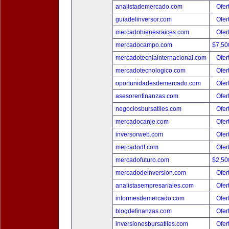
analistademercado.com
Ofer
guiadelinversor.com
Ofer
mercadobienesraices.com
Ofer
mercadocampo.com
$7,50
mercadotecniainternacional.com
Ofer
mercadotecnologico.com
Ofer
oportunidadesdemercado.com
Ofer
asesorenfinanzas.com
Ofer
negociosbursatiles.com
Ofer
mercadocanje.com
Ofer
inversorweb.com
Ofer
mercadodf.com
Ofer
mercadofuturo.com
$2,50
mercadodeinversion.com
Ofer
analistasempresariales.com
Ofer
informesdemercado.com
Ofer
blogdefinanzas.com
Ofer
inversionesbursatiles.com
Ofer