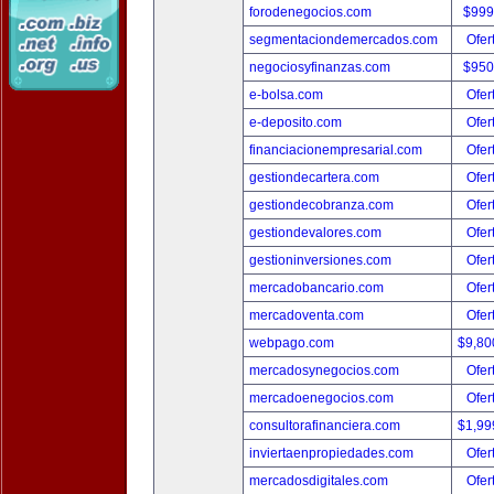
forodenegocios.com
$999
segmentaciondemercados.com
Ofer
negociosyfinanzas.com
$950
e-bolsa.com
Ofer
e-deposito.com
Ofer
financiacionempresarial.com
Ofer
gestiondecartera.com
Ofer
gestiondecobranza.com
Ofer
gestiondevalores.com
Ofer
gestioninversiones.com
Ofer
mercadobancario.com
Ofer
mercadoventa.com
Ofer
webpago.com
$9,80
mercadosynegocios.com
Ofer
mercadoenegocios.com
Ofer
consultorafinanciera.com
$1,99
inviertaenpropiedades.com
Ofer
mercadosdigitales.com
Ofer