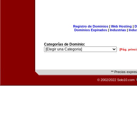
Registro de Dominios
|
Web Hosting
|
D
Dominios Expirados
|
Industrias
|
Indu
Categorías de Dominio:
[Pág. princi
** Precios expre
© 2002/2022 Solo10.com