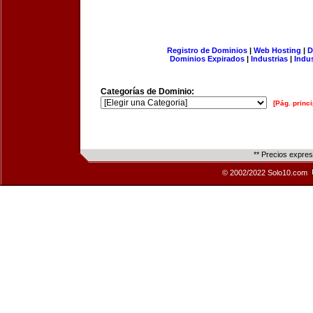
Registro de Dominios
|
Web Hosting
|
D
Dominios Expirados
|
Industrias
|
Indu
Categorías de Dominio:
[Pág. princi
** Precios expre
© 2002/2022 Solo10.com