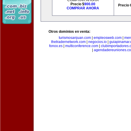
COMPRAR AHORA
Precio $
900.00
Precio 
COMPRAR AHORA
Otros dominios en venta:
turismosanjuan.com
|
empleosweb.com
|
mer
thetradernetwork.com
|
negocios.io
|
guiapinamar
fonox.es
|
multiconference.com
|
clubimportadores.
|
agendadereuniones.c