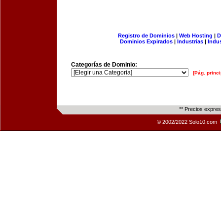
Registro de Dominios
|
Web Hosting
|
D
Dominios Expirados
|
Industrias
|
Indu
Categorías de Dominio:
[Pág. princi
** Precios expre
© 2002/2022 Solo10.com