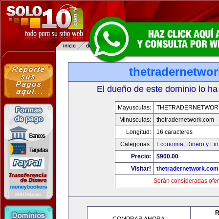
thetradernetwo
El dueño de este dominio lo ha
Mayusculas:
THETRADERNETWOR
Minusculas:
thetradernetwork.com
Longitud:
16 caracteres
Categorias:
Economia, Dinero y Fi
Precio:
$900.00
Visitar!
thetradernetwork.com
Serán consideradas ofer
R