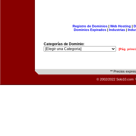
Registro de Dominios
|
Web Hosting
|
D
Dominios Expirados
|
Industrias
|
Indu
Categorías de Dominio:
[Pág. princi
** Precios expre
© 2002/2022 Solo10.com