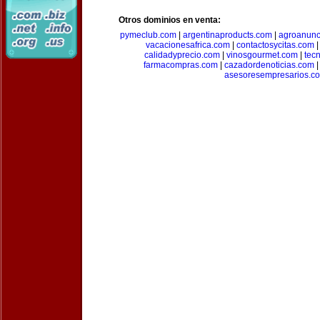
Otros dominios en venta:
pymeclub.com
|
argentinaproducts.com
|
agroanunc
vacacionesafrica.com
|
contactosycitas.com
calidadyprecio.com
|
vinosgourmet.com
|
tec
farmacompras.com
|
cazadordenoticias.com
asesoresempresarios.c