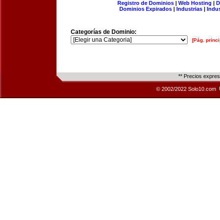
Registro de Dominios
|
Web Hosting
|
D
Dominios Expirados
|
Industrias
|
Indu
Categorías de Dominio:
[Pág. princi
** Precios expre
© 2002/2022 Solo10.com