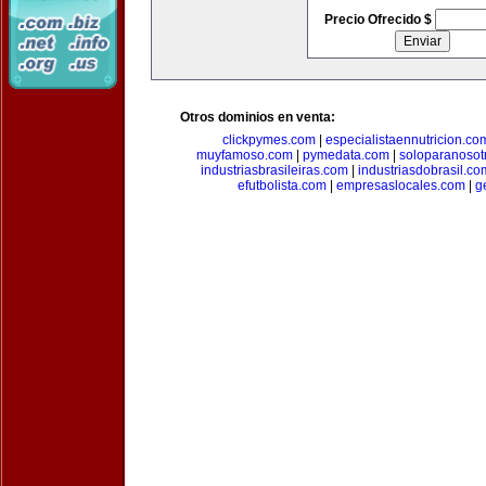
Precio Ofrecido $
Otros dominios en venta:
clickpymes.com
|
especialistaennutricion.co
muyfamoso.com
|
pymedata.com
|
soloparanosot
industriasbrasileiras.com
|
industriasdobrasil.co
efutbolista.com
|
empresaslocales.com
|
g