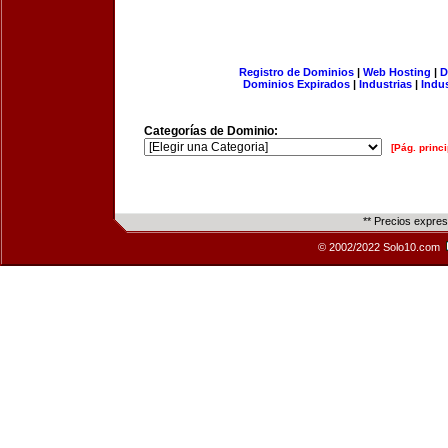
Registro de Dominios
|
Web Hosting
|
D
Dominios Expirados
|
Industrias
|
Indu
Categorías de Dominio:
[Pág. princi
** Precios expre
© 2002/2022 Solo10.com