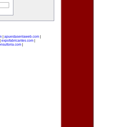
om
|
apuestasenlaweb.com
|
|
expofabricantes.com
|
nsultoria.com
|