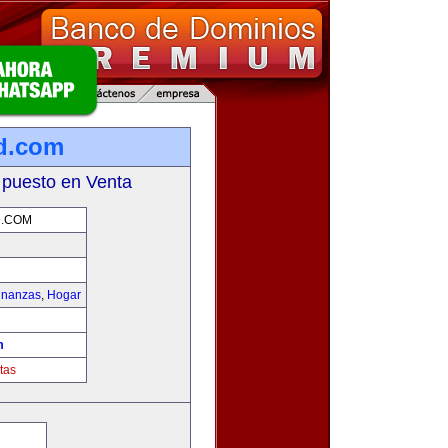
d.com
 puesto en Venta
.COM
inanzas
,
Hogar
m
tas