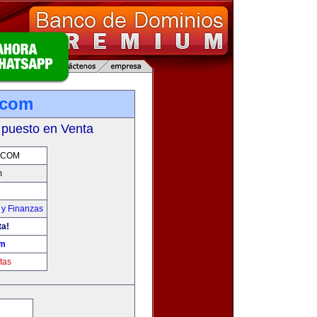
.com
 puesto en Venta
.COM
m
 y Finanzas
ta!
om
tas