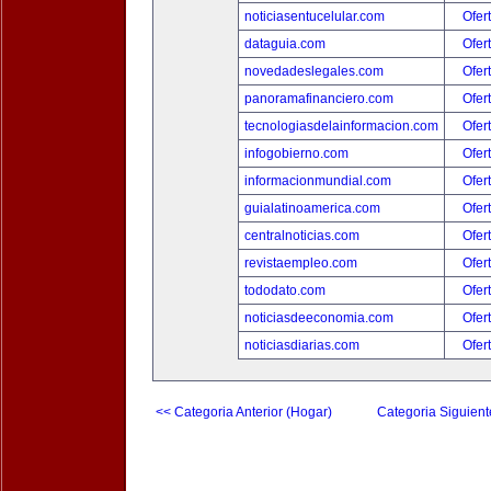
noticiasentucelular.com
Ofer
dataguia.com
Ofer
novedadeslegales.com
Ofer
panoramafinanciero.com
Ofer
tecnologiasdelainformacion.com
Ofer
infogobierno.com
Ofer
informacionmundial.com
Ofer
guialatinoamerica.com
Ofer
centralnoticias.com
Ofer
revistaempleo.com
Ofer
tododato.com
Ofer
noticiasdeeconomia.com
Ofer
noticiasdiarias.com
Ofer
<< Categoria Anterior (Hogar)
Categoria Siguient