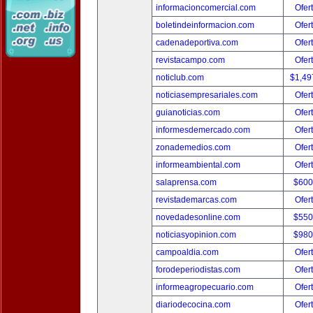
informacioncomercial.com
Ofer
boletindeinformacion.com
Ofer
cadenadeportiva.com
Ofer
revistacampo.com
Ofer
noticlub.com
$1,49
noticiasempresariales.com
Ofer
guianoticias.com
Ofer
informesdemercado.com
Ofer
zonademedios.com
Ofer
informeambiental.com
Ofer
salaprensa.com
$600
revistademarcas.com
Ofer
novedadesonline.com
$550
noticiasyopinion.com
$980
campoaldia.com
Ofer
forodeperiodistas.com
Ofer
informeagropecuario.com
Ofer
diariodecocina.com
Ofer