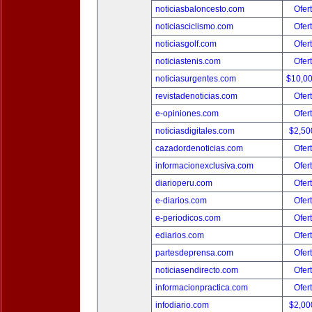
noticiasbaloncesto.com
Ofer
noticiasciclismo.com
Ofer
noticiasgolf.com
Ofer
noticiastenis.com
Ofer
noticiasurgentes.com
$10,0
revistadenoticias.com
Ofer
e-opiniones.com
Ofer
noticiasdigitales.com
$2,50
cazadordenoticias.com
Ofer
informacionexclusiva.com
Ofer
diarioperu.com
Ofer
e-diarios.com
Ofer
e-periodicos.com
Ofer
ediarios.com
Ofer
partesdeprensa.com
Ofer
noticiasendirecto.com
Ofer
informacionpractica.com
Ofer
infodiario.com
$2,00