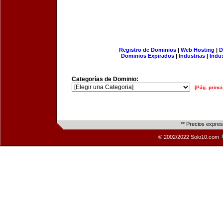
Registro de Dominios
|
Web Hosting
|
D
Dominios Expirados
|
Industrias
|
Indu
Categorías de Dominio:
[Pág. princi
** Precios expre
© 2002/2022 Solo10.com