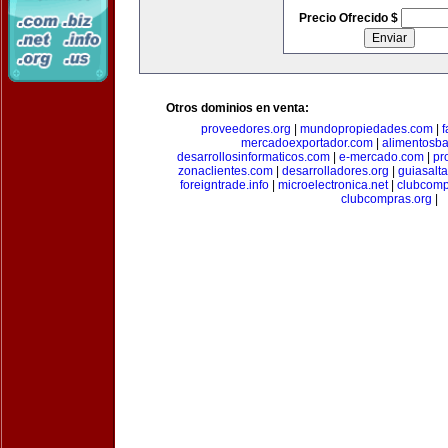
Precio Ofrecido $
Otros dominios en venta:
proveedores.org
|
mundopropiedades.com
|
f
mercadoexportador.com
|
alimentosb
desarrollosinformaticos.com
|
e-mercado.com
|
pr
zonaclientes.com
|
desarrolladores.org
|
guiasalt
foreigntrade.info
|
microelectronica.net
|
clubcom
clubcompras.org
|