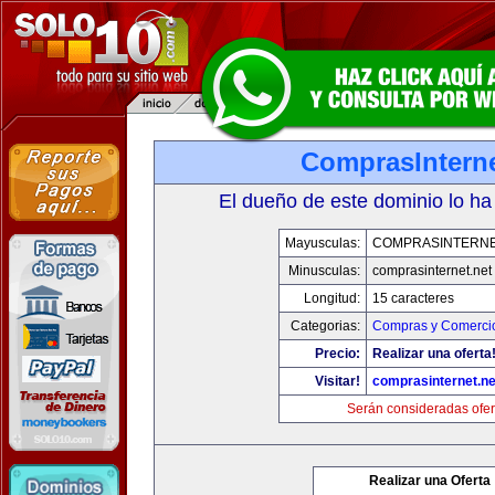
ComprasInterne
El dueño de este dominio lo ha
Mayusculas:
COMPRASINTERNE
Minusculas:
comprasinternet.net
Longitud:
15 caracteres
Categorias:
Compras y Comercio
Precio:
Realizar una oferta
Visitar!
comprasinternet.ne
Serán consideradas ofer
Realizar una Oferta