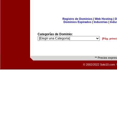
Registro de Dominios
|
Web Hosting
|
D
Dominios Expirados
|
Industrias
|
Indu
Categorías de Dominio:
[Pág. princi
** Precios expre
© 2002/2022 Solo10.com