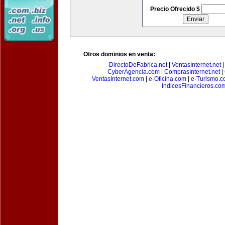
Precio Ofrecido $
Otros dominios en venta:
DirectoDeFabrica.net
|
VentasInternet.net
CyberAgencia.com
|
ComprasInternet.net
|
VentasInternet.com
|
e-Oficina.com
|
e-Turismo.
IndicesFinancieros.co