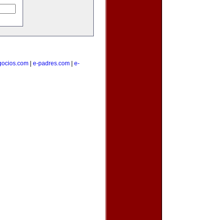
gocios.com
|
e-padres.com
|
e-