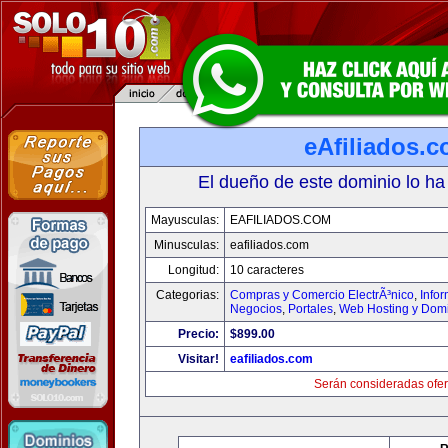
eAfiliados.
El dueño de este dominio lo ha
Mayusculas:
EAFILIADOS.COM
Minusculas:
eafiliados.com
Longitud:
10 caracteres
Categorias:
Compras y Comercio ElectrÃ³nico
,
Info
Negocios
,
Portales
,
Web Hosting y Dom
Precio:
$899.00
Visitar!
eafiliados.com
Serán consideradas ofer