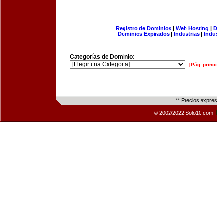
Registro de Dominios
|
Web Hosting
|
D
Dominios Expirados
|
Industrias
|
Indu
Categorías de Dominio:
[Pág. princi
** Precios expre
© 2002/2022 Solo10.com