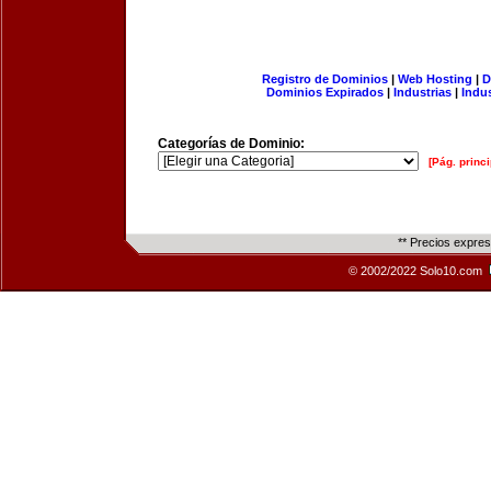
Registro de Dominios
|
Web Hosting
|
D
Dominios Expirados
|
Industrias
|
Indu
Categorías de Dominio:
[Pág. princi
** Precios expre
© 2002/2022 Solo10.com