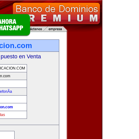
cion.com
 puesto en Venta
ICACION.COM
on.com
efonÃ­a
ion.com
tas