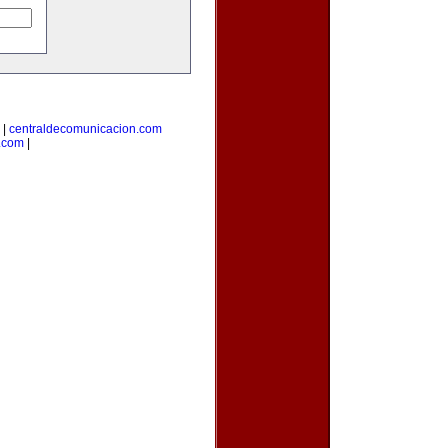
|
centraldecomunicacion.com
.com
|