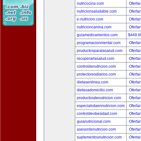
nutricocina.com
Ofertar
nutricionsaludable.com
Ofertar
e-nutricion.com
Ofertar
nutricioncanina.com
Ofertar
guiamedicamentos.com
$449.
programacionmental.com
Ofertar
pruductosparalasalud.com
Ofertar
recuperarlasalud.com
Ofertar
controldenutricion.com
Ofertar
protectoresdiarios.com
Ofertar
dietasenlinea.com
Ofertar
dietasadomicilio.com
Ofertar
productosdenutricion.com
Ofertar
especialistaennutricion.com
Ofertar
controldeobesidad.com
Ofertar
guianutricional.com
Ofertar
asesordenutricion.com
Ofertar
suplementosnutricion.com
Ofertar