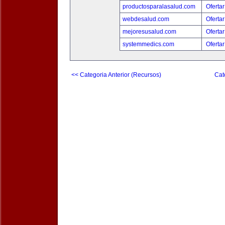
productosparalasalud.com
Ofertar
webdesalud.com
Ofertar
mejoresusalud.com
Ofertar
systemmedics.com
Ofertar
<< Categoria Anterior (Recursos)
Cat